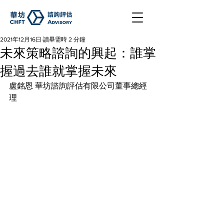
2021年12月16日
讀畢需時 2 分鐘
未來策略諮詢的興起：誰掌
握過去誰就掌握未來
盧銘恩 華坊諮詢評估有限公司董事總經
理