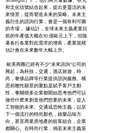
Strategist）），他們將大量數據、研究
和文化信號結合起來，提出更靈活的未
來情景，從而塑造未來的策略。未來主
義衍生的諮詢行業，會是一個有利可圖
的市場， 據估計，全球未來主義產業目
前的年產值大概在10 億歐元上下，但隨
著各行各業對此需求的增長，產業規模
估計會在未來數年大幅上升。
 歐美商圈已經有不少”未來諮詢”公司的
興起，為科技，交通，酒店旅遊，時
尚，奢侈品牌等行業提供諮詢服務。構
思前瞻性願景的重點是賦予客戶主動
性，事關很多企業都開始思考他們可以
做些什麽來創造他們想要的未來，從人
工智能的未來、交通或恐怖主義，以至
下一個流行的時尚顏色，娛樂品味方
向，甚至商業房地產的租客組合，企業
都關心。在時尚行業，倘若未來主義策