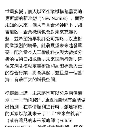
世局多變，個人以至企業機構都需要適
應所謂的新常態（New Normal）。面對
未知的未來，個人尚且會求神問卜，趨
吉避凶，企業機構也會對未來充滿興
趣，並希望預早制訂公司策略，以應對
同業激烈的競爭。隨著展望未來越發重
要，配合當今人工智能科技與大數據分
析的技術日趨成熟，未來諮詢行業，這
個充滿著模糊定義術語和高階專業人士
的綜合行業，將會興起，並且是一個藍
海，有著巨大的增長空間。
從廣義上講，未來諮詢可以分為兩個類
別：一：“預測者”，通過推斷現有趨勢做
出預測，在事情順利進行時，創建準確
的弧線以預測未來；二：“未來主義者”
（或有遠見的未來策略師（Future 