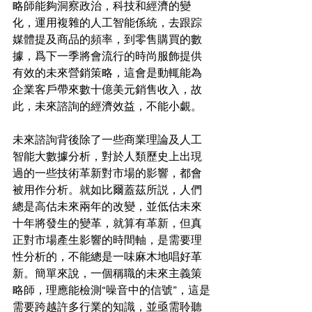
略師能夠洞察政治，科技和經濟的變
化，運用複雜的人工智能係統，去跟踪
媒體提及商品的頻率，到零售購買的數
據，爲下一季將會流行的時尚服飾提供
有效的未來營銷策略，這會是動輒能為
企業客戶帶來數十億美元銷售收入，故
此，未來諮詢的經濟效益，不能小覷。
未來諮詢背後除了一些商業理論及人工
智能大數據分析，對於人類歷史上出現
過的一些技術革新對市場的影響，都會
被用作分析。就如比爾蓋茲所説，人們
總是高估未來兩年的改變，並低估未來
十年將發生的變革，就算有革新，但真
正對市場產生影響的時間軸，是需要理
性分析的，不能總是一味麻木地唱好革
新。簡單來說，一個稱職的未來主義策
略師，理應能檢測“噪音中的信號”，這是
需要跨越許多行業的知識，並亟需聆聽