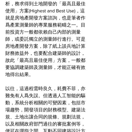
析，務求得到土地開發的「最高且最佳
使用」方案(Highest and Best Use)，這
就是房地產開發方案諮詢，也是筆者作
爲產業測量師的專業服務範疇之一。目
前投資方一般都依賴自己內部的測量
師，或委託獨立的測量師行進行。可是
房地產開發方案，除了紙上談兵地計算
財務效益外，也要配合建築師的設計，
故此「最高且最佳使用」方案，一般都
要協調建築師及測量師，才能正確有效
地得出結果。
以往，這過程需時良久，耗費不菲，亦
難免有人爲失誤。但透過人工智能的驅
動，系統分析相關的可變因素，包括市
場趨勢，開發項目的財務模型、建築法
規、土地出讓合同的規條、規劃法規，
以及相關政府部門過往的審批案例等，
便可在彈指之間，互動不同建築設計方