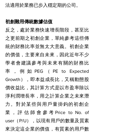
法適用於業務已步入穩定期的公司。
初創難用傳統數據估值
反之，處於業務快速增長階段，甚至比
之更前期之初創企業，單純參考這些傳
統的財務比率並無太大意義。初創企業
的價值，主要來自未來，因此近年不少
學者會建議參考與未來有關的財務比
率，例如PEG（PE to Expected 
Growth），即本益成長比，又稱動態股
價收益比，其計算方式是以市盈率除以
淨利潤增長率，用之計算企業之未來潛
力。對於某些與用戶量掛鈎的初創企
業，評估師會參考Price to No. of 
user（P/U），以現有用戶的數量及質素
來決定這企業的價值，有質素的用戶數