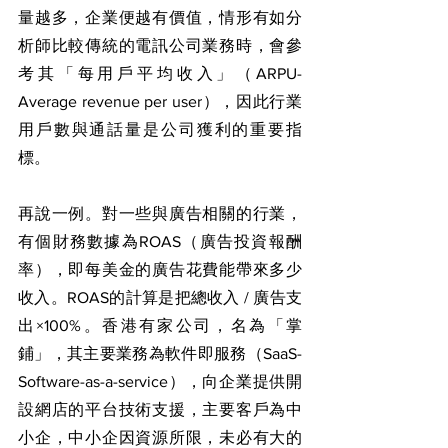
量越多，企業便越有價值，情形有如分
析師比較傳統的電訊公司業務時，會參
考其「每用戶平均收入」（ARPU-
Average revenue per user），因此行業
用戶數與通話量是公司獲利的重要指
標。
再說一例。對一些與廣告相關的行業，
有個財務數據為ROAS（廣告投資報酬
率），即每美金的廣告花費能帶來多少
收入。ROAS的計算是把總收入 / 廣告支
出×100%。香港有家公司，名為「掌
鋪」，其主要業務為軟件即服務（SaaS-
Software-as-a-service），向企業提供開
設網店的平台技術支援，主要客戶為中
小企，中小企因資源所限，未必有大的