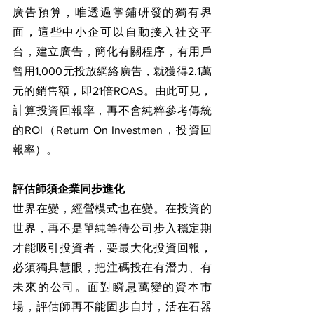
廣告預算，唯透過掌鋪研發的獨有界
面，這些中小企可以自動接入社交平
台，建立廣告，簡化有關程序，有用戶
曾用1,000元投放網絡廣告，就獲得2.1萬
元的銷售額，即21倍ROAS。由此可見，
計算投資回報率，再不會純粹參考傳統
的ROI（Return On Investmen，投資回
報率）。
評估師須企業同步進化
世界在變，經營模式也在變。在投資的
世界，再不是單純等待公司步入穩定期
才能吸引投資者，要最大化投資回報，
必須獨具慧眼，把注碼投在有潛力、有
未來的公司。面對瞬息萬變的資本市
場，評估師再不能固步自封，活在石器