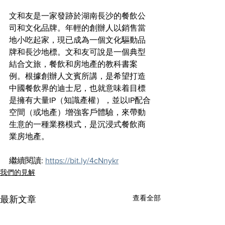
文和友是一家發跡於湖南長沙的餐飲公
司和文化品牌。年輕的創辦人以銷售當
地小吃起家，現已成為一個文化驅動品
牌和長沙地標。文和友可說是一個典型
結合文旅，餐飲和房地產的教科書案
例。根據創辦人文賓所講，是希望打造
中國餐飲界的迪士尼，也就意味着目標
是擁有大量IP（知識產權），並以IP配合
空間（或地產）增強客戶體驗，來帶動
生意的一種業務模式，是沉浸式餐飲商
業房地產。
繼續閱讀: 
https://bit.ly/4cNnykr
我們的見解
查看全部
最新文章